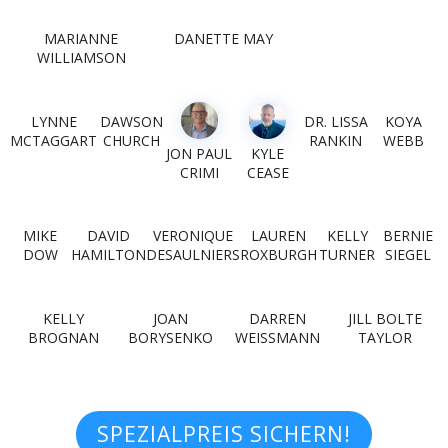
MARIANNE
DANETTE MAY
WILLIAMSON
LYNNE
DAWSON
DR. LISSA
KOYA
MCTAGGART
CHURCH
RANKIN
WEBB
JON PAUL
KYLE
CRIMI
CEASE
MIKE
DAVID
VERONIQUE
LAUREN
KELLY
BERNIE
DOW
HAMILTON
DESAULNIERS
ROXBURGH
TURNER
SIEGEL
KELLY
JOAN
DARREN
JILL BOLTE
BROGNAN
BORYSENKO
WEISSMANN
TAYLOR
SPEZIALPREIS SICHERN!