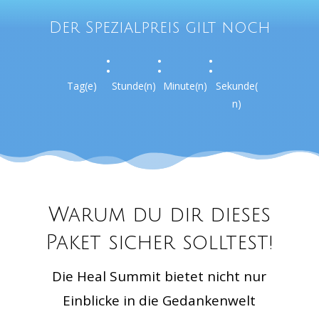
Der Spezialpreis gilt noch
:
:
:
Tag(e)
Stunde(n)
Minute(n)
Sekunde(
n)
Warum du dir dieses
Paket sicher solltest!
Die Heal Summit bietet nicht nur
Einblicke in die Gedankenwelt