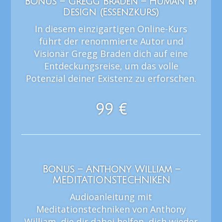
Bonus – Gregg Braden – Human by
Design (Essenzkurs)
In diesem einzigartigen Online-Kurs
führt der renommierte Autor und
Visionär Gregg Braden dich auf eine
Entdeckungsreise, um das volle
Potenzial deiner Existenz zu erforschen.
99 €
Bonus – Anthony William –
MEDITATIONSTECHNIKEN
Audioanleitung mit
Meditationstechniken von Anthony
William, die dir dabei helfen, dich wieder