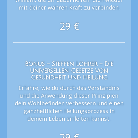
mit deiner wahren Kraft zu verbinden.​
29 €
Bonus – Steffen Lohrer – Die
universellen Gesetze von
Gesundheit und Heilung
Erfahre, wie du durch das Verständnis
und die Anwendung dieser Prinzipien
dein Wohlbefinden verbessern und einen
ganzheitlichen Heilungsprozess in
deinem Leben einleiten kannst.